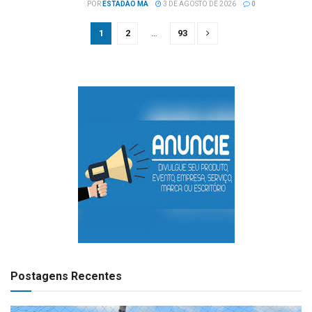
POR
ESTADÃO MA
3 DE AGOSTO DE 2026
0
1
2
…
93
Postagens Recentes