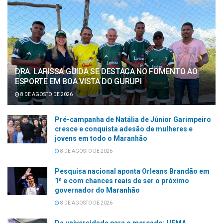
DRA. LARISSA GUIDA SE DESTACA NO FOMENTO AO
ESPORTE EM BOA VISTA DO GURUPI
8 DE AGOSTO DE 2026
Pré-campanha de Natália de Júnior Garimpeiro
cresce e conquista adesão de mulheres e
jovens em todo o Maranhão
8 DE AGOSTO DE 2026
Pesquisa nacional aponta Orleans Brandão em
1⁰ e com chances reais de ser o próximo
governador do Maranhão
8 DE AGOSTO DE 2026