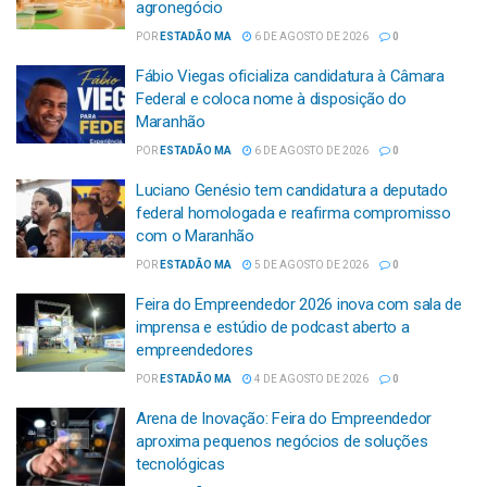
agronegócio
POR
ESTADÃO MA
6 DE AGOSTO DE 2026
0
Fábio Viegas oficializa candidatura à Câmara
Federal e coloca nome à disposição do
Maranhão
POR
ESTADÃO MA
6 DE AGOSTO DE 2026
0
Luciano Genésio tem candidatura a deputado
federal homologada e reafirma compromisso
com o Maranhão
POR
ESTADÃO MA
5 DE AGOSTO DE 2026
0
Feira do Empreendedor 2026 inova com sala de
imprensa e estúdio de podcast aberto a
empreendedores
POR
ESTADÃO MA
4 DE AGOSTO DE 2026
0
Arena de Inovação: Feira do Empreendedor
aproxima pequenos negócios de soluções
tecnológicas