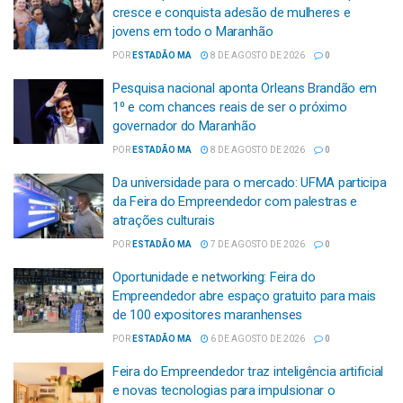
cresce e conquista adesão de mulheres e
jovens em todo o Maranhão
POR
ESTADÃO MA
8 DE AGOSTO DE 2026
0
Pesquisa nacional aponta Orleans Brandão em
1⁰ e com chances reais de ser o próximo
governador do Maranhão
POR
ESTADÃO MA
8 DE AGOSTO DE 2026
0
Da universidade para o mercado: UFMA participa
da Feira do Empreendedor com palestras e
atrações culturais
POR
ESTADÃO MA
7 DE AGOSTO DE 2026
0
Oportunidade e networking: Feira do
Empreendedor abre espaço gratuito para mais
de 100 expositores maranhenses
POR
ESTADÃO MA
6 DE AGOSTO DE 2026
0
Feira do Empreendedor traz inteligência artificial
e novas tecnologias para impulsionar o