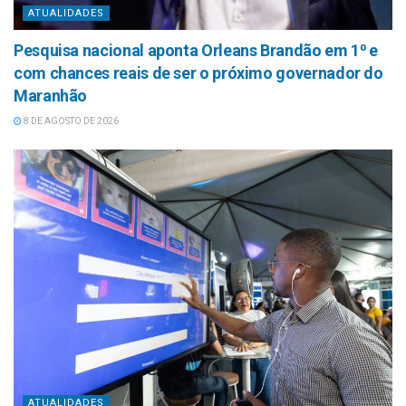
ATUALIDADES
Pesquisa nacional aponta Orleans Brandão em 1⁰ e
com chances reais de ser o próximo governador do
Maranhão
8 DE AGOSTO DE 2026
ATUALIDADES