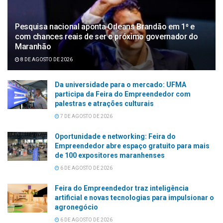
Pesquisa nacional aponta Orleans Brandão em 1⁰ e
com chances reais de ser o próximo governador do
Maranhão
8 DE AGOSTO DE 2026
Da universidade para o mercado: UFMA
participa da Feira do Empreendedor com
palestras e atrações culturais
7 DE AGOSTO DE 2026
Oportunidade e networking: Feira do
Empreendedor abre espaço gratuito para mais
de 100 expositores maranhenses
6 DE AGOSTO DE 2026
Feira do Empreendedor traz inteligência
artificial e novas tecnologias para impulsionar o
agronegócio
6 DE AGOSTO DE 2026