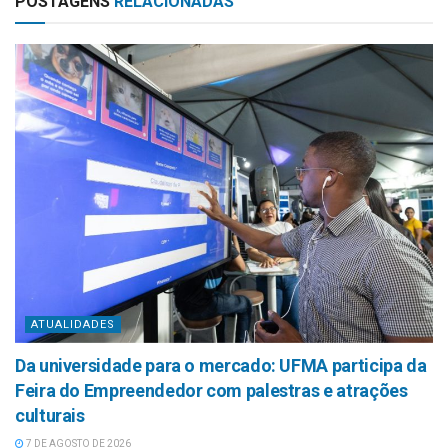
POSTAGENS
RELACIONADAS
ATUALIDADES
Da universidade para o mercado: UFMA participa da
Feira do Empreendedor com palestras e atrações
culturais
7 DE AGOSTO DE 2026