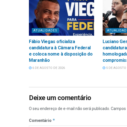
ATUALIDADES
ATUALIDAD
Fábio Viegas oficializa
Luciano Ge
candidatura à Câmara Federal
candidatura
e coloca nome à disposição do
homologada
Maranhão
compromis
6 DE AGOSTO DE 2026
5 DE AGOSTO 
Deixe um comentário
O seu endereço de e-mail não será publicado.
Campos 
*
Comentário