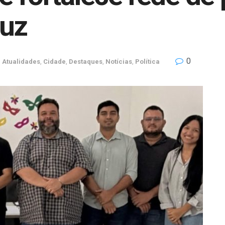
ruz
0
n
Atualidades
,
Cidade
,
Destaques
,
Notícias
,
Política