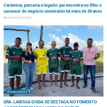
Cerâmica, parceria e legado: pai encontra no filho o
sucessor do negócio construído há mais de 30 anos
9 DE AGOSTO DE 2026
ATUALIDADES
DRA. LARISSA GUIDA SE DESTACA NO FOMENTO