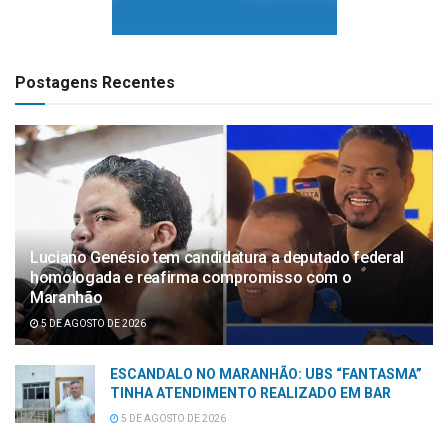
Postagens Recentes
Luciano Genésio tem candidatura a deputado federal
homologada e reafirma compromisso com o
Maranhão
5 DE AGOSTO DE 2026
ESCANDALO NO MARANHÃO: UBS “FANTASMA”
TINHA ATENDIMENTO REALIZADO EM BAR
5 DE AGOSTO DE 2026