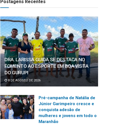
Postagens Recentes
DRA. LARISSA GUIDA SE DESTACA NO
FOMENTO AO ESPORTE EM BOA VISTA
DO GURUPI
8 DE AGOSTO DE 2026
Pré-campanha de Natália de
Júnior Garimpeiro cresce e
conquista adesão de
mulheres e jovens em todo o
Maranhão