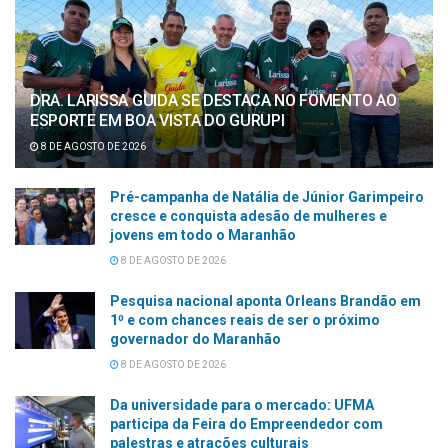
DRA. LARISSA GUIDA SE DESTACA NO FOMENTO AO
ESPORTE EM BOA VISTA DO GURUPI
8 DE AGOSTO DE 2026
Pré-campanha de Natália de Júnior Garimpeiro
cresce e conquista adesão de mulheres e
jovens em todo o Maranhão
8 DE AGOSTO DE 2026
Pesquisa nacional aponta Orleans Brandão em
1⁰ e com chances reais de ser o próximo
governador do Maranhão
8 DE AGOSTO DE 2026
Da universidade para o mercado: UFMA
participa da Feira do Empreendedor com
palestras e atrações culturais