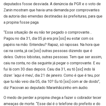
deputados fosse desviada. A denúncia da PGR e o voto de
Zanin mostram que havia uma demanda por comprovantes
da autoria das emendas destinadas às prefeituras, para que
a propina fosse paga.
“Essa situação de eu não ter pegado o comprovante…
Pagou no dia 31, dia 05 já era pra [sic] eu estar com os
papéis na mão. Entendeu? Rapaz, só raposas. Na hora que
cai na conta, já cai [sic] outras pessoas dizendo que é
deles. Outros lobistas, outras pessoas. Tem que ser assim,
caiu na conta, no dia seguinte já pegar o comprovante. E eu
fui lá com 30 dias depois. Caiu dia 31, eu tô [sic] indo lá
dizer: ‘aqui é meu’, dia 21 de janeiro. Como é que é teu, por
que tu não veio dia 05, dia 10? Eu tô [sic] com ar de doido”,
diz Pacovan ao deputado Maranhãozinho em áudio.
O medo de perder a propina chega a fazer o cobrador tecer
ameaças de morte. “Esse daí é o telefone do prefeito e do