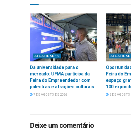
ATUALIDADES
ATUALIDAD
Da universidade para o
Oportunidad
mercado: UFMA participa da
Feira do E
Feira do Empreendedor com
espaço grat
palestras e atrações culturais
100 exposi
7 DE AGOSTO DE 2026
6 DE AGOSTO 
Deixe um comentário