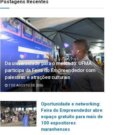
Postagens Recentes
Da universidade para o mercado: UFMA
participa da Feira do Empreendedor com
palestras e atrações culturais
7 DE AGOSTO DE 2026
Oportunidade e networking:
Feira do Empreendedor abre
espaço gratuito para mais de
100 expositores
maranhenses