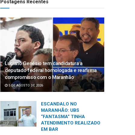
Postagens Recentes
Luciano Genésio tem candidatura a
deputado federal homologada e reafirma
compromisso com o Maranhão
5 DE AGOSTO DE 2026
ESCANDALO NO
MARANHÃO: UBS
“FANTASMA” TINHA
ATENDIMENTO REALIZADO
EM BAR