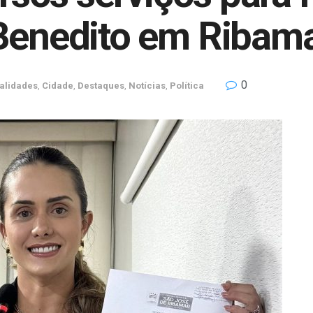
 Benedito em Ribam
0
alidades
,
Cidade
,
Destaques
,
Notícias
,
Política