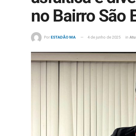
no Bairro São
Por
ESTADÃO MA
4 de junho de 2025
in
Atu