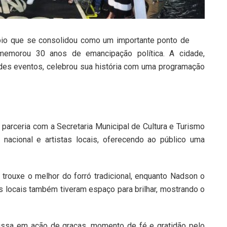
pio que se consolidou como um importante ponto de
memorou 30 anos de emancipação política. A cidade,
ndes eventos, celebrou sua história com uma programação
arceria com a Secretaria Municipal de Cultura e Turismo
nacional e artistas locais, oferecendo ao público uma
trouxe o melhor do forró tradicional, enquanto Nadson o
as locais também tiveram espaço para brilhar, mostrando o
issa em ação de graças, momento de fé e gratidão pelo