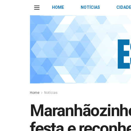
HOME
NOTÍCIAS
CIDAD
Home
Notícias
Maranhãozinho
festa e reconh