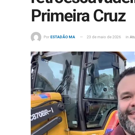
Primeira Cruz
Por
ESTADÃO MA
23 de maio de 2026
in
At