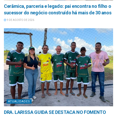
Cerâmica, parceria e legado: pai encontra no filho o
sucessor do negócio construído há mais de 30 anos
9 DE AGOSTO DE 2026
ATUALIDADES
DRA. LARISSA GUIDA SE DESTACA NO FOMENTO