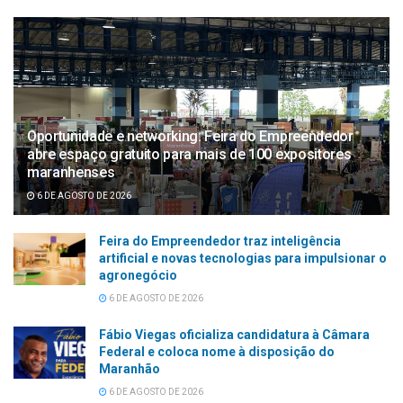
Oportunidade e networking: Feira do Empreendedor
abre espaço gratuito para mais de 100 expositores
maranhenses
6 DE AGOSTO DE 2026
Feira do Empreendedor traz inteligência
artificial e novas tecnologias para impulsionar o
agronegócio
6 DE AGOSTO DE 2026
Fábio Viegas oficializa candidatura à Câmara
Federal e coloca nome à disposição do
Maranhão
6 DE AGOSTO DE 2026