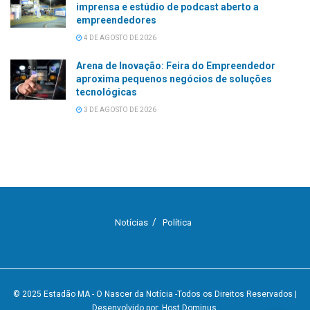
imprensa e estúdio de podcast aberto a
empreendedores
4 DE AGOSTO DE 2026
Arena de Inovação: Feira do Empreendedor
aproxima pequenos negócios de soluções
tecnológicas
3 DE AGOSTO DE 2026
Notícias
Política
© 2025
Estadão MA - O Nascer da Notícia
-Todos os Direitos Reservados
|
Desenvolvido por: Host Dominus
.