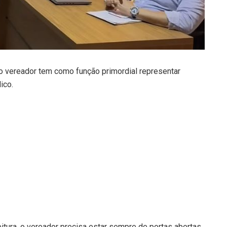
 o vereador tem como função primordial representar
ico.
eitura, o vereador precisa estar sempre de portas abertas