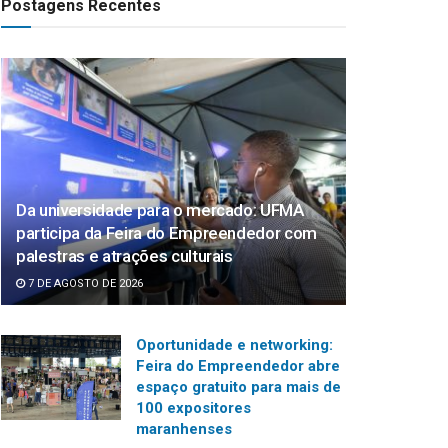
Postagens Recentes
Da universidade para o mercado: UFMA
participa da Feira do Empreendedor com
palestras e atrações culturais
7 DE AGOSTO DE 2026
Oportunidade e networking:
Feira do Empreendedor abre
espaço gratuito para mais de
100 expositores
maranhenses