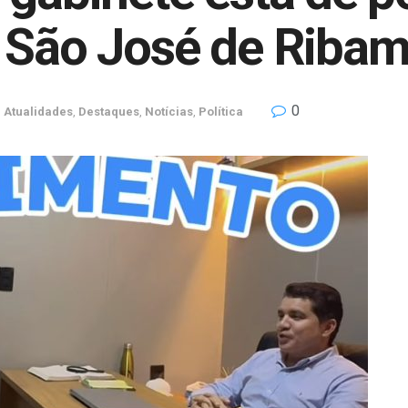
e São José de Ribam
0
n
Atualidades
,
Destaques
,
Notícias
,
Política