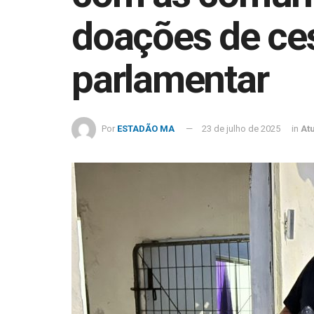
doações de ces
parlamentar
Por
ESTADÃO MA
23 de julho de 2025
in
At