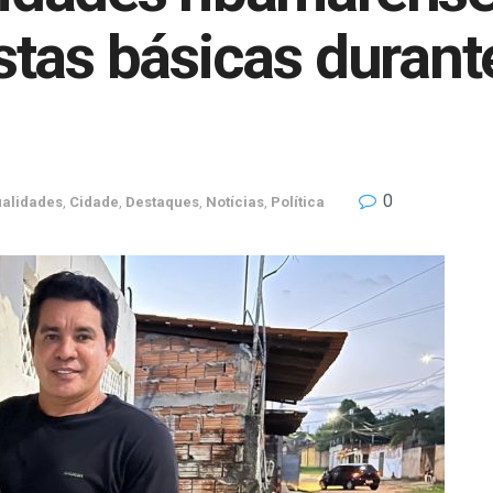
tas básicas durant
0
ualidades
,
Cidade
,
Destaques
,
Notícias
,
Política