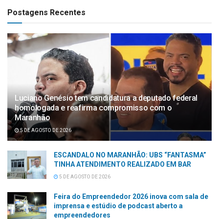
Postagens Recentes
Luciano Genésio tem candidatura a deputado federal
homologada e reafirma compromisso com o
Maranhão
5 DE AGOSTO DE 2026
ESCANDALO NO MARANHÃO: UBS “FANTASMA”
TINHA ATENDIMENTO REALIZADO EM BAR
5 DE AGOSTO DE 2026
Feira do Empreendedor 2026 inova com sala de
imprensa e estúdio de podcast aberto a
empreendedores