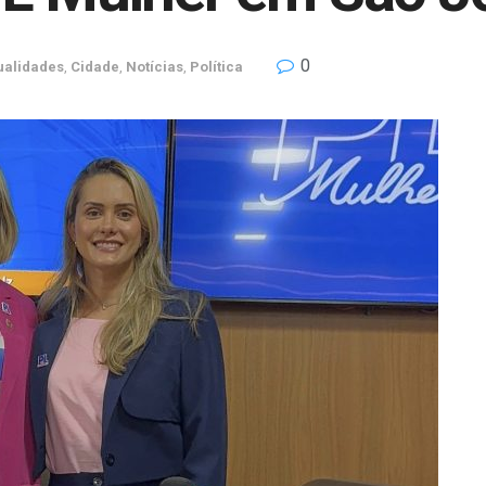
0
ualidades
,
Cidade
,
Notícias
,
Política