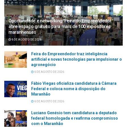
Oportunidade e networking: Feira do Empreendedor
abre espaço gratuito para mais de 100 expositores
maranhenses
6 DE AGOSTO DE 2026
Feira do Empreendedor traz inteligência
artificial e novas tecnologias para impulsionar o
agronegócio
6 DE AGOSTO DE 2026
Fábio Viegas oficializa candidatura à Câmara
Federal e coloca nome à disposição do
Maranhão
6 DE AGOSTO DE 2026
Luciano Genésio tem candidatura a deputado
federal homologada e reafirma compromisso
com o Maranhão